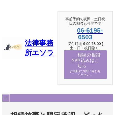
内
容
を
ス
事前予約で夜間・土日祝
日の相談も可能です
キ
ッ
06-6195-
プ
6503
法律事務
受付時間 9:00-18:00 [
土・日・祝日除く ]
所エソラ
相続の相談
の申込みはこ
ちら
お気軽にお問い合わせ
ください。