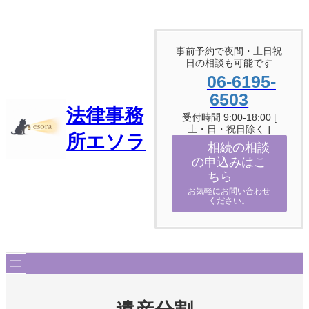
内
容
を
ス
事前予約で夜間・土日祝
日の相談も可能です
キ
ッ
06-6195-
プ
6503
法律事務
受付時間 9:00-18:00 [
土・日・祝日除く ]
所エソラ
相続の相談
の申込みはこ
ちら
お気軽にお問い合わせ
ください。