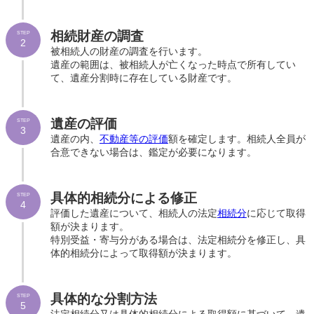
相続財産の調査
STEP
2
被相続人の財産の調査を行います。
遺産の範囲は、被相続人が亡くなった時点で所有してい
て、遺産分割時に存在している財産です。
遺産の評価
STEP
3
遺産の内、
不動産等の評価
額を確定します。相続人全員が
合意できない場合は、鑑定が必要になります。
具体的相続分による修正
STEP
4
評価した遺産について、相続人の法定
相続分
に応じて取得
額が決まります。
特別受益・寄与分がある場合は、法定相続分を修正し、具
体的相続分によって取得額が決まります。
具体的な分割方法
STEP
5