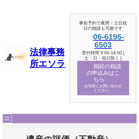
内
容
を
ス
事前予約で夜間・土日祝
日の相談も可能です
キ
ッ
06-6195-
プ
6503
法律事務
受付時間 9:00-18:00 [
土・日・祝日除く ]
所エソラ
相続の相談
の申込みはこ
ちら
お気軽にお問い合わせ
ください。