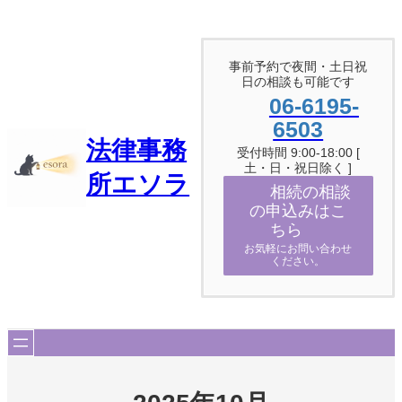
内
容
を
ス
事前予約で夜間・土日祝
日の相談も可能です
キ
ッ
06-6195-
プ
6503
法律事務
受付時間 9:00-18:00 [
土・日・祝日除く ]
所エソラ
相続の相談
の申込みはこ
ちら
お気軽にお問い合わせ
ください。