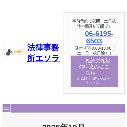
内
容
を
ス
事前予約で夜間・土日祝
日の相談も可能です
キ
ッ
06-6195-
プ
6503
法律事務
受付時間 9:00-18:00 [
土・日・祝日除く ]
所エソラ
相続の相談
の申込みはこ
ちら
お気軽にお問い合わせ
ください。