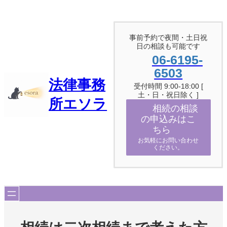
内
容
を
ス
事前予約で夜間・土日祝
日の相談も可能です
キ
ッ
06-6195-
プ
6503
法律事務
受付時間 9:00-18:00 [
土・日・祝日除く ]
所エソラ
相続の相談
の申込みはこ
ちら
お気軽にお問い合わせ
ください。